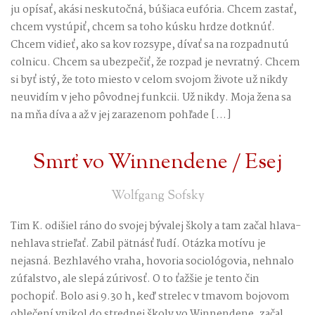
ju opísať, akási neskutočná, búšiaca eufória. Chcem zastať,
chcem vystúpiť, chcem sa toho kúsku hrdze dotknúť.
Chcem vidieť, ako sa kov rozsype, dívať sa na rozpadnutú
colnicu. Chcem sa ubezpečiť, že rozpad je nevratný. Chcem
si byť istý, že toto miesto v celom svojom živote už nikdy
neuvidím v jeho pôvodnej funkcii. Už nikdy. Moja žena sa
na mňa díva a až v jej zarazenom pohľade […]
Smrť vo Winnendene / Esej
Wolfgang Sofsky
Tim K. odišiel ráno do svojej bývalej školy a tam začal hlava-
nehlava strieľať. Zabil pätnásť ľudí. Otázka motívu je
nejasná. Bezhlavého vraha, hovoria sociológovia, nehnalo
zúfalstvo, ale slepá zúrivosť. O to ťažšie je tento čin
pochopiť. Bolo asi 9.30 h, keď strelec v tmavom bojovom
oblečení vnikol do strednej školy vo Winnendene, začal