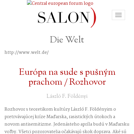
Toggle
navigat
Die Welt
http://www.welt.de/
Európa na sude s pušným
prachom / Rozhovor
László F. Földényi
Rozhovor s teoretikom kultúry László F. Földényim o
pretrvávajúcej kríze Maďarska, rasistických útokoch a
novom antisemitizme. Jedenásteho apríla budú v Maďarsku
voľby. Všetci pozorovatelia očakávajú skok doprava. Aké sú