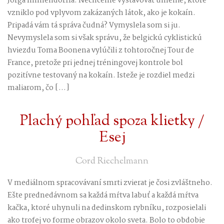
Jörga Immendorffa. Nechceme vystavovať umenie, ktoré
vzniklo pod vplyvom zakázaných látok, ako je kokaín.
Pripadá vám tá správa čudná? Vymyslela som si ju.
Nevymyslela som si však správu, že belgickú cyklistickú
hviezdu Toma Boonena vylúčili z tohtoročnej Tour de
France, pretože pri jednej tréningovej kontrole bol
pozitívne testovaný na kokaín. Isteže je rozdiel medzi
maliarom, čo […]
Plachý pohľad spoza klietky /
Esej
Cord Riechelmann
V mediálnom spracovávaní smrti zvierat je čosi zvláštneho.
Ešte prednedávnom sa každá mŕtva labuť a každá mŕtva
kačka, ktoré uhynuli na dedinskom rybníku, rozposielali
ako trofej vo forme obrazov okolo sveta. Bolo to obdobie