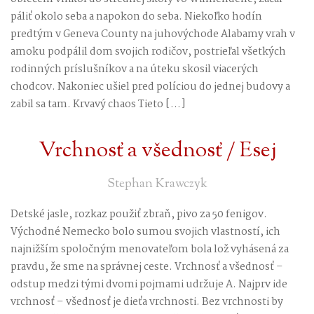
páliť okolo seba a napokon do seba. Niekoľko hodín
predtým v Geneva County na juhovýchode Alabamy vrah v
amoku podpálil dom svojich rodičov, postrieľal všetkých
rodinných príslušníkov a na úteku skosil viacerých
chodcov. Nakoniec ušiel pred políciou do jednej budovy a
zabil sa tam. Krvavý chaos Tieto […]
Vrchnosť a všednosť / Esej
Stephan Krawczyk
Detské jasle, rozkaz použiť zbraň, pivo za 50 fenigov.
Východné Nemecko bolo sumou svojich vlastností, ich
najnižším spoločným menovateľom bola lož vyhásená za
pravdu, že sme na správnej ceste. Vrchnosť a všednosť –
odstup medzi tými dvomi pojmami udržuje A. Najprv ide
vrchnosť – všednosť je dieťa vrchnosti. Bez vrchnosti by