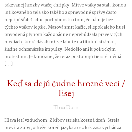
takzvanej hrozby vtáčej chrípky. Mŕtve vtáky sa stali ikonou
infikovaného tela ako takého a sprievodné správy často
nepripúšťali žiadne pochybnosti o tom, že nám je bez
týchto vtákov lepšie. Masová smrť kačíc, sliepok alebo husí
privodená plynom každopádne neprebúdzala práve v tých
médiách, ktoré dávali mŕtve labute na titulnú stránku,
žiadne ochranárske impulzy. Nedošlo ani k politickým
protestom. Je kuriózne, že teraz postupujú tie isté médiá
[…]
Keď sa dejú čudne hrozné veci /
Esej
Thea Dorn
Hlava letí vzduchom. Z kĺbov strieka kostná dreň. Strela
prevŕta zuby, odreže koreň jazyka a cez krk zasa vychádza