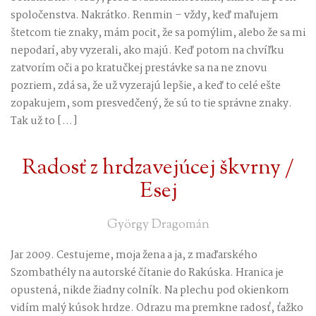
spoločenstva. Nakrátko. Renmin – vždy, keď maľujem
štetcom tie znaky, mám pocit, že sa pomýlim, alebo že sa mi
nepodarí, aby vyzerali, ako majú. Keď potom na chvíľku
zatvorím oči a po kratučkej prestávke sa na ne znovu
pozriem, zdá sa, že už vyzerajú lepšie, a keď to celé ešte
zopakujem, som presvedčený, že sú to tie správne znaky.
Tak už to […]
Radosť z hrdzavejúcej škvrny /
Esej
György Dragomán
Jar 2009. Cestujeme, moja žena a ja, z maďarského
Szombathély na autorské čítanie do Rakúska. Hranica je
opustená, nikde žiadny colník. Na plechu pod okienkom
vidím malý kúsok hrdze. Odrazu ma premkne radosť, ťažko