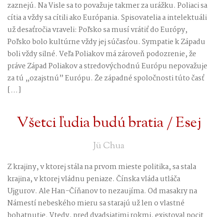
zaznejú. Na Visle sa to považuje takmer za urážku. Poliaci sa
cítia a vždy sa cítili ako Európania. Spisovatelia a intelektuáli
už desaťročia vraveli: Poľsko sa musí vrátiť do Európy,
Poľsko bolo kultúrne vždy jej súčasťou. Sympatie k Západu
boli vždy silné. Veľa Poliakov má zároveň podozrenie, že
práve Západ Poliakov a stredovýchodnú Európu nepovažuje
za tú „ozajstnú” Európu. Že západné spoločnosti túto časť
[…]
Všetci ľudia budú bratia / Esej
Jü Chua
Z krajiny, v ktorej stála na prvom mieste politika, sa stala
krajina, v ktorej vládnu peniaze. Čínska vláda utláča
Ujgurov. Ale Han-Číňanov to nezaujíma. Od masakry na
Námestí nebeského mieru sa starajú už len o vlastné
bohatnutie. Vtedy, pred dvadsiatimi rokmi, existoval pocit