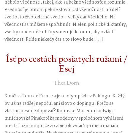
nebolo všednosti, takej, ako sa bežne všednosťou rozumie.
Všednosť je pritom pekné slovo. Od všenočnosti ho delí
svetlo, to životodarné svetlo – veľký dar Všetkého. Na
všednosť sa môžeme spoľahnúť. Nielen politické diktatúry,
všetky moderné kultúry smerujú k tomu, aby ovládli
všednosť. Príde niekedy čas a to slovo bude […]
Ísť po cestách posiatych ružami /
Esej
Thea Dorn
Končí sa Tour de France a je tu olympiáda v Pekingu. Každý
by už najradšej nepočul ani slovo o dopingu. Prečo sa
vlastne nesmie dopovať? Kolínske Museum Ludwig a
mníchovská Pinakotéka moderny v spoločnom vyhlásení
pre tlač oznamujú, že zo zbierok vyraďujú diela maliara