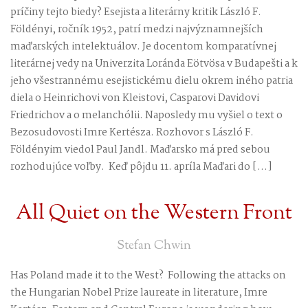
príčiny tejto biedy? Esejista a literárny kritik László F.
Földényi, ročník 1952, patrí medzi najvýznamnejších
maďarských intelektuálov. Je docentom komparatívnej
literárnej vedy na Univerzita Loránda Eötvösa v Budapešti a k
jeho všestrannému esejistickému dielu okrem iného patria
diela o Heinrichovi von Kleistovi, Casparovi Davidovi
Friedrichov a o melanchólii. Naposledy mu vyšiel o text o
Bezosudovosti Imre Kertésza. Rozhovor s László F.
Földényim viedol Paul Jandl. Maďarsko má pred sebou
rozhodujúce voľby. Keď pôjdu 11. apríla Maďari do […]
All Quiet on the Western Front
Stefan Chwin
Has Poland made it to the West? Following the attacks on
the Hungarian Nobel Prize laureate in literature, Imre