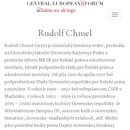
Toggle
navigat
Rudolf Chmel
Rudolf Chmel (1939) je slovenský literárny vedec, prednáša
na Filozofickej fakulte Univerzity Karlovej v Prahe a
predseda výboru NR SR pre ľudské práva a národnostné
menšiny, bývalý podpredseda vlády pre ľudské práva a
národnostné menšiny. Od júla 2010 do apríla 2012 bol
podpredsedom Vlády Slovenskej republiky pre ľudské práva
a menšiny. V rokoch 1990 – 1992 bol veľvyslancom ČSFR v
Maďarsku, v rokoch 2002 – 2006 (s ročnou prestávkou
2005 – 2006) ministrom kultúry Slovenskej republiky. Je
šéfredaktorom časopisu OS, autorom kníh o slovenskej
literatúre, slovensko-maďarských vzťahoch, atď. Medzi
jeho posledné knihy patria Dejiny slovenskej literárnej