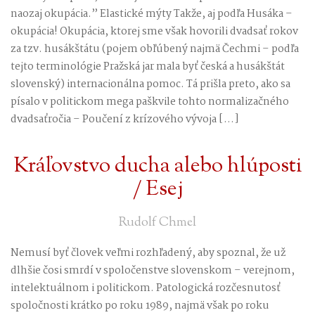
naozaj okupácia.” Elastické mýty Takže, aj podľa Husáka –
okupácia! Okupácia, ktorej sme však hovorili dvadsať rokov
za tzv. husákštátu (pojem obľúbený najmä Čechmi – podľa
tejto terminológie Pražská jar mala byť česká a husákštát
slovenský) internacionálna pomoc. Tá prišla preto, ako sa
písalo v politickom mega paškvile tohto normalizačného
dvadsaťročia – Poučení z krízového vývoja […]
Kráľovstvo ducha alebo hlúposti
/ Esej
Rudolf Chmel
Nemusí byť človek veľmi rozhľadený, aby spoznal, že už
dlhšie čosi smrdí v spoločenstve slovenskom – verejnom,
intelektuálnom i politickom. Patologická rozčesnutosť
spoločnosti krátko po roku 1989, najmä však po roku