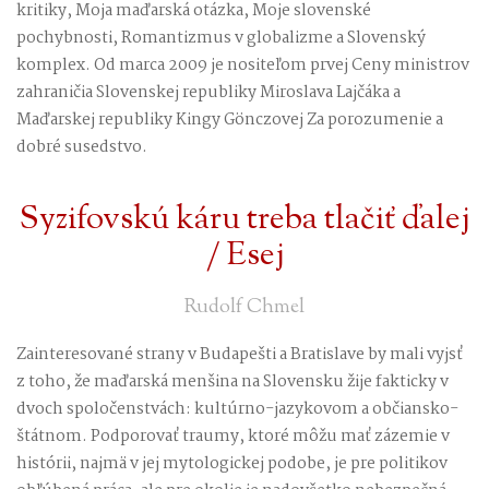
kritiky, Moja maďarská otázka, Moje slovenské
pochybnosti, Romantizmus v globalizme a Slovenský
komplex. Od marca 2009 je nositeľom prvej Ceny ministrov
zahraničia Slovenskej republiky Miroslava Lajčáka a
Maďarskej republiky Kingy Gönczovej Za porozumenie a
dobré susedstvo.
Syzifovskú káru treba tlačiť ďalej
/ Esej
Rudolf Chmel
Zainteresované strany v Budapešti a Bratislave by mali vyjsť
z toho, že maďarská menšina na Slovensku žije fakticky v
dvoch spoločenstvách: kultúrno-jazykovom a občiansko-
štátnom. Podporovať traumy, ktoré môžu mať zázemie v
histórii, najmä v jej mytologickej podobe, je pre politikov