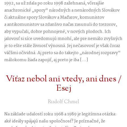
1992, sa už zdala po roku 1998 zažehnaná, včerajšie
anachronické „spory“ národných a nenárodných Slovákov
či aktuálne spory Slovákov a Maďarov, komunistov
a antikomunistov sa zdanlivo načas zasunuli do trezorov,
aby vypučali, dobre pohnojené, v nových plodoch. Ich
jalovosť si síce uvedomujú mnohí, ale pre nemálo zvyšných
je to ešte stále živnosť výnosná. Jej nečasovosť je však čoraz
väčšmi očividná. Aj preto sa do takejto „národnej rozpravy“
málokomu žiada zapojiť, aj preto je iba […]
Víťaz nebol ani vtedy, ani dnes /
Esej
Rudolf Chmel
Na základe udalostí roku 1968 a 1989 je legitímna otázka:
aké ideály spájajú našu spoločnosť? Je príznačné, že