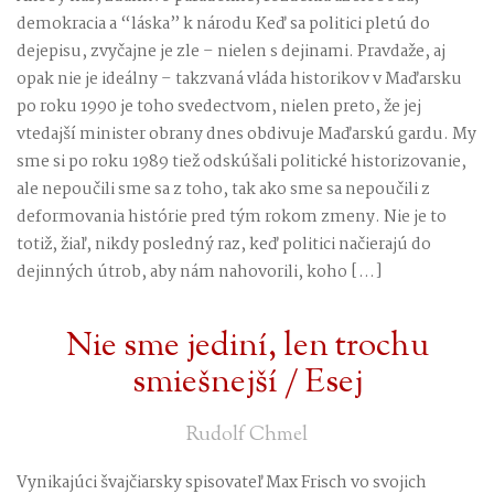
demokracia a “láska” k národu Keď sa politici pletú do
dejepisu, zvyčajne je zle – nielen s dejinami. Pravdaže, aj
opak nie je ideálny – takzvaná vláda historikov v Maďarsku
po roku 1990 je toho svedectvom, nielen preto, že jej
vtedajší minister obrany dnes obdivuje Maďarskú gardu. My
sme si po roku 1989 tiež odskúšali politické historizovanie,
ale nepoučili sme sa z toho, tak ako sme sa nepoučili z
deformovania histórie pred tým rokom zmeny. Nie je to
totiž, žiaľ, nikdy posledný raz, keď politici načierajú do
dejinných útrob, aby nám nahovorili, koho […]
Nie sme jediní, len trochu
smiešnejší / Esej
Rudolf Chmel
Vynikajúci švajčiarsky spisovateľ Max Frisch vo svojich