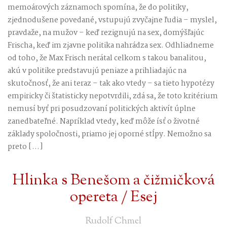
memoárových záznamoch spomína, že do politiky,
zjednodušene povedané, vstupujú zvyčajne ľudia – myslel,
pravdaže, na mužov – keď rezignujú na sex, domýšľajúc
Frischa, keď im zjavne politika nahrádza sex. Odhliadneme
od toho, že Max Frisch nerátal celkom s takou banalitou,
akú v politike predstavujú peniaze a prihliadajúc na
skutočnosť, že ani teraz – tak ako vtedy – sa tieto hypotézy
empiricky či štatisticky nepotvrdili, zdá sa, že toto kritérium
nemusí byť pri posudzovaní politických aktivít úplne
zanedbateľné. Napríklad vtedy, keď môže ísť o životné
základy spoločnosti, priamo jej oporné stĺpy. Nemožno sa
preto […]
Hlinka s Benešom a čižmičková
opereta / Esej
Rudolf Chmel