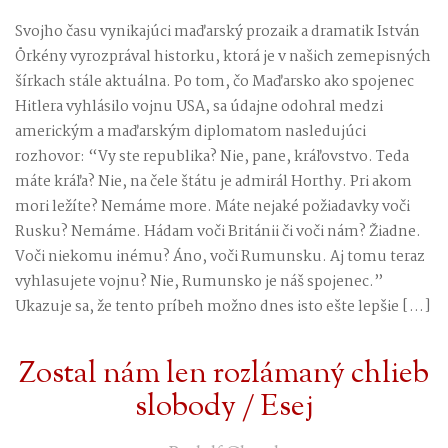
Svojho času vynikajúci maďarský prozaik a dramatik István
Örkény vyrozprával historku, ktorá je v našich zemepisných
šírkach stále aktuálna. Po tom, čo Maďarsko ako spojenec
Hitlera vyhlásilo vojnu USA, sa údajne odohral medzi
americkým a maďarským diplomatom nasledujúci
rozhovor: “Vy ste republika? Nie, pane, kráľovstvo. Teda
máte kráľa? Nie, na čele štátu je admirál Horthy. Pri akom
mori ležíte? Nemáme more. Máte nejaké požiadavky voči
Rusku? Nemáme. Hádam voči Británii či voči nám? Žiadne.
Voči niekomu inému? Áno, voči Rumunsku. Aj tomu teraz
vyhlasujete vojnu? Nie, Rumunsko je náš spojenec.”
Ukazuje sa, že tento príbeh možno dnes isto ešte lepšie […]
Zostal nám len rozlámaný chlieb
slobody / Esej