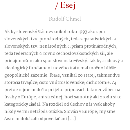
/ Esej
Rudolf Chmel
Ak by slovenský štát nevznikol roku 1993 ako spor
slovenských tzv. pronárodných, teda separatistických a
slovenských tzv. nenárodných či priam protinárodných,
teda federačných či rovno čechoslovakistických síl, ale
prinajmenšom ako spor slovensko-český, tak by aj ideový a
ideologický fundament nového štátu mal možno hlbšie
geopolitické zázemie. Ibaže, vznikal zo starej, takmer dve
storočia trvajúcej čisto vnútroslovenskej dichotómie. Aj
preto zrejme nedošlo pri jeho prípravách takmer vôbec na
úvahy o Európe, ani strednej, hoci samotný akt zrodu si to
kategoricky žiadal. Na rozdiel od Čechov nás však akoby
nikdy veľmi netrápila otázka: Slováci v Európe, my sme
často nedokázali odpovedať ani […]