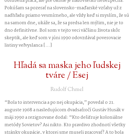
obľúbená práca, ale pre okolie je nadovšetko nebezpečná.
Pokúšam sa pozerať na slovensko-maďarské vzťahy už z
nadhľadu priamo vesmírneho, ale vždy keď si myslím, že sú
na samom dne, ukáže sa, že sa predsa len mýlim, nie je to
dno definitívne. Bol som v tejto veci väčšinu života skôr
skeptik, ale keď som v júni 1990 odovzdával poverovacie
listiny veľvyslanca […]
Hľadá sa maska jeho ľudskej
tváre / Esej
Rudolf Chmel
“Bola to intervencia a po nej okupácia,” povedal o 21.
auguste 1968 a nasledujúcom dvadsaťročí Gustáv Husák v
máji 1990 a rezignovane dodal: “Kto dešifruje koloniálne
metódy Sovietov? Asi nikto. Kto pravdivo zhodnotí všetky
stránky okupácie, v ktorej sme museli pracovať? A to bola