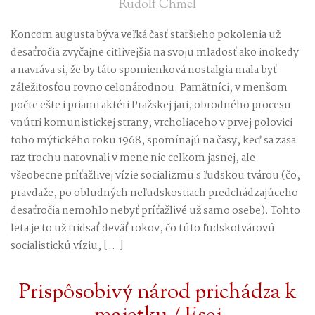
Rudolf Chmel
Koncom augusta býva veľká časť staršieho pokolenia už
desaťročia zvyčajne citlivejšia na svoju mladosť ako inokedy
a navráva si, že by táto spomienková nostalgia mala byť
záležitosťou rovno celonárodnou. Pamätníci, v menšom
počte ešte i priami aktéri Pražskej jari, obrodného procesu
vnútri komunistickej strany, vrcholiaceho v prvej polovici
toho mýtického roku 1968, spomínajú na časy, keď sa zasa
raz trochu narovnali v mene nie celkom jasnej, ale
všeobecne príťažlivej vízie socializmu s ľudskou tvárou (čo,
pravdaže, po obludných neľudskostiach predchádzajúceho
desaťročia nemohlo nebyť príťažlivé už samo osebe). Tohto
leta je to už tridsať deväť rokov, čo túto ľudskotvárovú
socialistickú víziu, […]
Prispôsobivý národ prichádza k