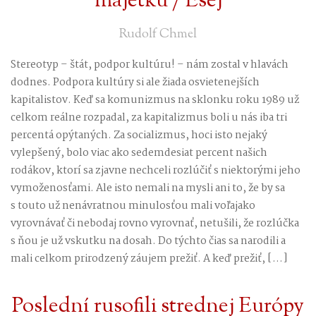
majetku / Esej
Rudolf Chmel
Stereotyp – štát, podpor kultúru! – nám zostal v hlavách
dodnes. Podpora kultúry si ale žiada osvietenejších
kapitalistov. Keď sa komunizmus na sklonku roku 1989 už
celkom reálne rozpadal, za kapitalizmus boli u nás iba tri
percentá opýtaných. Za socializmus, hoci isto nejaký
vylepšený, bolo viac ako sedemdesiat percent našich
rodákov, ktorí sa zjavne nechceli rozlúčiť s niektorými jeho
vymoženosťami. Ale isto nemali na mysli ani to, že by sa
s touto už nenávratnou minulosťou mali voľajako
vyrovnávať či nebodaj rovno vyrovnať, netušili, že rozlúčka
s ňou je už vskutku na dosah. Do týchto čias sa narodili a
mali celkom prirodzený záujem prežiť. A keď prežiť, […]
Poslední rusofili strednej Európy