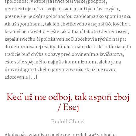
spoločnosť, v ktorej sa ľavica teší veľkej podpore,
nereflektuje nič zo svojich tradícií, ani tých ľavicových,
presnejšie: je skôr spoločnosťou zabúdania ako spomínania.
Ak už spomínania, tak len chvíľkového a najmä účelového a
bezmyšlienkového – ešte tak odhaliť tabuľu Clementisovi,
zapáliť sviečku či položiť veniec Dubčekovi a rýchlo naspäť
do deformovanej reality. Intelektuálna kritická reflexia tejto
tradície buď chýba z obavy pred obvinením z ľavičiarstva,
ešte stále spájaného najmä s komunizmom, alebo je na
úrovni dogmatického potvrdzovania, ak už nie rovno
adorovania […]
Keď už nie odboj, tak aspoň zboj
/ Esej
Rudolf Chmel
Akoby nás, zdanlivo paradoxne, rozdelila až sloboda,