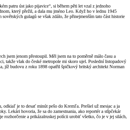
ém patru úst jako pijavice“, si během pěti let vzal z jednoho
ednom, který přežil, a dala mu jméno Leo. Když ho v lednu 1945
 sovětských gulagů se však zdálo, že přinejmenším tato část historie
nech jsem jenom přestoupil. Měl jsem na to poměrně málo času a
aci, takže vlak do české metropole mi skoro ujel. Poslední listopadový
a, jíž budovu z roku 1898 opatřil špičkový britský architekt Norman
odkiaľ je to desať minút pešo do Kremľa. Prešiel už mesiac a ja
. Lekári hovoria, že sa do zamestnania, ako reportér a stĺpčekár
zhorčenie a prikázalruskej polícii urobiť všetko, čo je v jej silách,