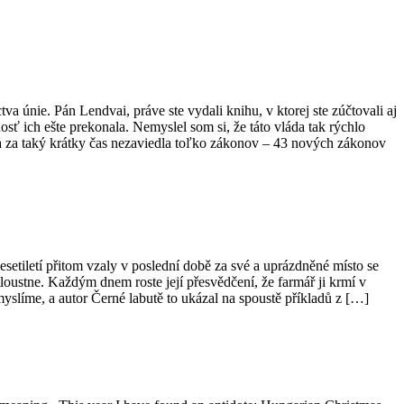
nie. Pán Lendvai, práve ste vydali knihu, v ktorej ste zúčtovali aj
ť ich ešte prekonala. Nemyslel som si, že táto vláda tak rýchlo
ina za taký krátky čas nezaviedla toľko zákonov – 43 nových zákonov
tiletí přitom vzaly v poslední době za své a uprázdněné místo se
loustne. Každým dnem roste její přesvědčení, že farmář ji krmí v
myslíme, a autor Černé labutě to ukázal na spoustě příkladů z […]