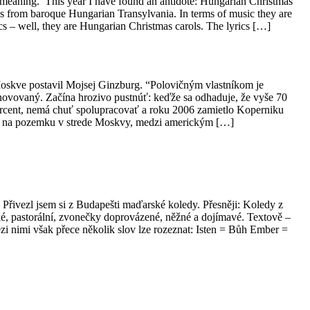
of meaning. This year I have found an antidote: Hungarian Christmas
s from baroque Hungarian Transylvania. In terms of music they are
ics – well, they are Hungarian Christmas carols. The lyrics […]
skve postavil Mojsej Ginzburg. “Polovičným vlastníkom je
novovaný. Začína hrozivo pustnúť: keďže sa odhaduje, že vyše 70
percent, nemá chuť spolupracovať a roku 2006 zamietlo Koperniku
ojí na pozemku v strede Moskvy, medzi americkým […]
ed: Přivezl jsem si z Budapešti maďarské koledy. Přesněji: Koledy z
ké, pastorální, zvonečky doprovázené, něžné a dojímavé. Textově –
zi nimi však přece několik slov lze rozeznat: Isten = Bůh Ember =