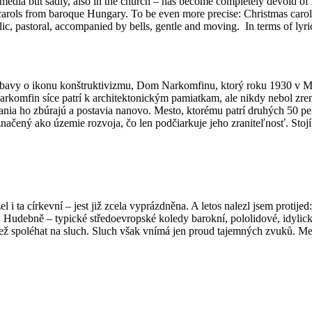
he media but sadly, also in the church – has become completely devoid 
carols from baroque Hungary. To be even more precise: Christmas carol
yllic, pastoral, accompanied by bells, gentle and moving. In terms of lyr
bavy o ikonu konštruktivizmu, Dom Narkomfinu, ktorý roku 1930 v Mo
komfin síce patrí k architektonickým pamiatkam, ale nikdy nebol zre
ovania ho zbúrajú a postavia nanovo. Mesto, ktorému patrí druhých 50 
načený ako územie rozvoja, čo len podčiarkuje jeho zraniteľnosť. St
el i ta církevní – jest již zcela vyprázdněna. A letos nalezl jsem protij
 Hudebně – typické středoevropské koledy barokní, pololidové, idylic
než spoléhat na sluch. Sluch však vnímá jen proud tajemných zvuků. Me