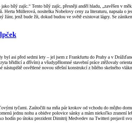
ako bílý zajíc.“ Tento bílý zajíc, přesněji anděl hladu, „zavěšen v měkk
. Herta Müllerová, nositelka Nobelovy ceny za literaturu, napsala o j
ý žánr, jenž bude žít, dokud budou ve světě existovat lágry. Se zánikem
lpček
y byl asi před sedmi lety – jel jsem z Frankfurtu do Prahy a v Drážďa
ryta břidlicí a dřívím) a všudypřítomné stavební práce ztěžovaly orient
 nástupiště osvětlené novou střešní konstrukcí z bílého skelného vlákn
ľovými tyčami. Zaútočili na mňa pár krokov od vchodu do môjho domu, 
omenú jednu nohu a obidve polovice sánky a mám niekoľko zranení lebky
odín po útoku prezident Dimitrij Medvedev na Twitteri prejavil svoje ro