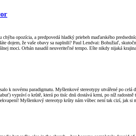
vor
hýba opozícia, a predpovedá hladký priebeh maďarského predsedníctva ú
te dojem, že vaše obavy sa naplnili? Paul Lendvai: Bohužiaľ, skutočnos
tálnej moci. Orbán nasadil neuveriteľné tempo. Ešte nikdy nijaká kraj
alo k novému paradigmatu. Myšlenkové stereotypy utvářené po celá dese
ť) vypráví o krůtě, která po tisíc dnů dostává krmi, po níž radostně t
 překvapení! Myšlenkový stereotyp krůty nám vůbec není tak cizí, jak si 