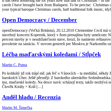
It has been bothering me for years now that talk of Christmas – in t
carols I have brought back from Budapest. To be precise: Christmas 
your typical baroque Christmas carols, half traditional folk music, id
Open Democracy / December
openDemocracy (Veľká Británia), 20.12.2010 Clementine Cecil má o
stavebný koncern Kopernik, ktorý v ňom prenajíma byty umelcom: Nar
percent stavby je v neudržateľnom stave, hrozí, že namiesto reštaur
povolenie na sanáciu. V novom genereli pre Moskvu je Narkomfin oz
Léčba maďarskými koledami / Stĺpček
Martin C. Putna
Po kolikátý již rok trápí mě, jak řeč o Vánocích – ta mediální, někdy ž
barokních Uher. Ještě přesněji: Z barokního uherského Sedmihradska.
inu, maďarské koledy. Na desce navíc scházejí texty, takže nezbývá 
Člověk Király = Král […]
Anděl hladu / Recenzia
Martin M. Šimečka