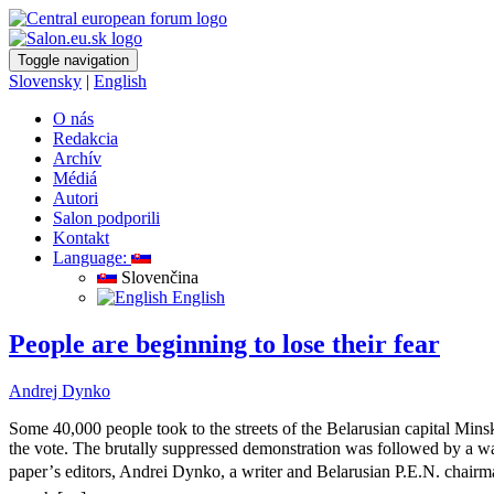
Toggle navigation
Slovensky
|
English
O nás
Redakcia
Archív
Médiá
Autori
Salon podporili
Kontakt
Language:
Slovenčina
English
People are beginning to lose their fear
Andrej Dynko
Some 40,000 people took to the streets of the Belarusian capital Mins
the vote. The brutally suppressed demonstration was followed by a w
paper’s editors, Andrei Dynko, a writer and Belarusian P.E.N. chair