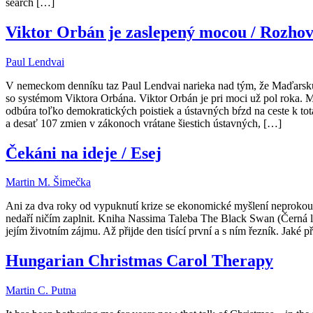
search […]
Viktor Orbán je zaslepený mocou / Rozho
Paul Lendvai
V nemeckom denníku taz Paul Lendvai narieka nad tým, že Maďarsku c
so systémom Viktora Orbána. Viktor Orbán je pri moci už pol roka. Má
odbúra toľko demokratických poistiek a ústavných bŕzd na ceste k to
a desať 107 zmien v zákonoch vrátane šiestich ústavných, […]
Čekáni na ideje / Esej
Martin M. Šimečka
Ani za dva roky od vypuknutí krize se ekonomické myšlení neprokous
nedaří ničím zaplnit. Kniha Nassima Taleba The Black Swan (Černá labu
jejím životním zájmu. Až přijde den tisící první a s ním řezník. Jaké
Hungarian Christmas Carol Therapy
Martin C. Putna