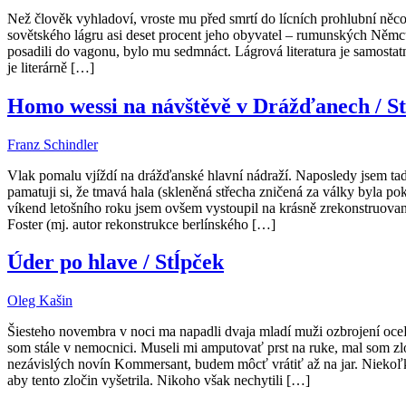
Než člověk vyhladoví, vroste mu před smrtí do lícních prohlubní něco j
sovětského lágru asi deset procent jeho obyvatel – rumunských Němců
posadili do vagonu, bylo mu sedmnáct. Lágrová literatura je samostatn
je literárně […]
Homo wessi na návštěvě v Drážďanech / St
Franz Schindler
Vlak pomalu vjíždí na drážďanské hlavní nádraží. Naposledy jsem tad
pamatuji si, že tmavá hala (skleněná střecha zničená za války byla pok
víkend letošního roku jsem ovšem vystoupil na krásně zrekonstruované
Foster (mj. autor rekonstrukce berlínského […]
Úder po hlave / Stĺpček
Oleg Kašin
Šiesteho novembra v noci ma napadli dvaja mladí muži ozbrojení oce
som stále v nemocnici. Museli mi amputovať prst na ruke, mal som zl
nezávislých novín Kommersant, budem môcť vrátiť až na jar. Niekoľko h
aby tento zločin vyšetrila. Nikoho však nechytili […]