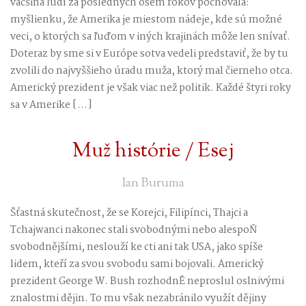
väčšina ľudí za posledných osem rokov pochovala:
myšlienku, že Amerika je miestom nádeje, kde sú možné
veci, o ktorých sa ľuďom v iných krajinách môže len snívať.
Doteraz by sme si v Európe sotva vedeli predstaviť, že by tu
zvolili do najvyššieho úradu muža, ktorý mal čierneho otca.
Americký prezident je však viac než politik. Každé štyri roky
sa v Amerike […]
Muž histórie / Esej
Ian Buruma
Šťastná skutečnost, že se Korejci, Filipínci, Thajci a
Tchajwanci nakonec stali svobodnými nebo alespoŇ
svobodnějšími, neslouží ke cti ani tak USA, jako spíše
lidem, kteří za svou svobodu sami bojovali. Americký
prezident George W. Bush rozhodnĚ neproslul oslnivými
znalostmi dějin. To mu však nezabránilo využít dějiny