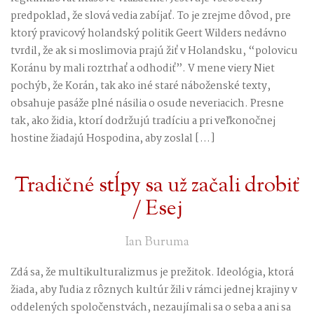
predpoklad, že slová vedia zabíjať. To je zrejme dôvod, pre
ktorý pravicový holandský politik Geert Wilders nedávno
tvrdil, že ak si moslimovia prajú žiť v Holandsku, “polovicu
Koránu by mali roztrhať a odhodiť”. V mene viery Niet
pochýb, že Korán, tak ako iné staré náboženské texty,
obsahuje pasáže plné násilia o osude neveriacich. Presne
tak, ako židia, ktorí dodržujú tradíciu a pri veľkonočnej
hostine žiadajú Hospodina, aby zoslal […]
Tradičné stĺpy sa už začali drobiť
/ Esej
Ian Buruma
Zdá sa, že multikulturalizmus je prežitok. Ideológia, ktorá
žiada, aby ľudia z rôznych kultúr žili v rámci jednej krajiny v
oddelených spoločenstvách, nezaujímali sa o seba a ani sa