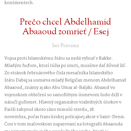
kontinentech.
Prečo chcel Abdelhamid
Abaaoud zomrieť / Esej
Ian Buruma
Vojna proti Islamskému štátu sa nedá vyhrať v Rakke.
Mladým ľuďom, ktorí túžia po smrti, musíme dať dôvod žiť.
Zo stránok februárového čísla mesačníka Islamského
štátu Dabiq sa usmieva mladý Belgičan menom Abdelhamid
Abaaoud, známy aj ako Abu Umar al-Baljiki. Abaaud vo
vojenskom oblečení so samoľúbym úsmevom hrdo drží v
náručí guľomet. Hlavný organizátor vražedných útokov v
Paríži zahynul skoro ráno minulú stredu, 18.
novembra, počas francúzskej policajnej akcie v Saint-Denis.
Čosi v tom mačovskom naparovaní na fotografii Abaaouda