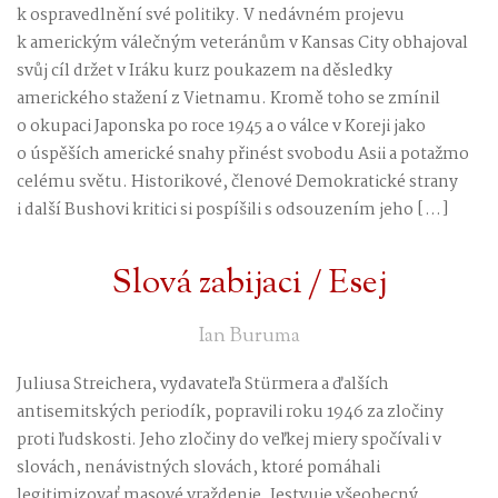
k ospravedlnění své politiky. V nedávném projevu
k americkým válečným veteránům v Kansas City obhajoval
svůj cíl držet v Iráku kurz poukazem na děsledky
amerického stažení z Vietnamu. Kromě toho se zmínil
o okupaci Japonska po roce 1945 a o válce v Koreji jako
o úspěších americké snahy přinést svobodu Asii a potažmo
celému světu. Historikové, členové Demokratické strany
i další Bushovi kritici si pospíšili s odsouzením jeho […]
Slová zabijaci / Esej
Ian Buruma
Juliusa Streichera, vydavateľa Stürmera a ďalších
antisemitských periodík, popravili roku 1946 za zločiny
proti ľudskosti. Jeho zločiny do veľkej miery spočívali v
slovách, nenávistných slovách, ktoré pomáhali
legitimizovať masové vraždenie. Jestvuje všeobecný