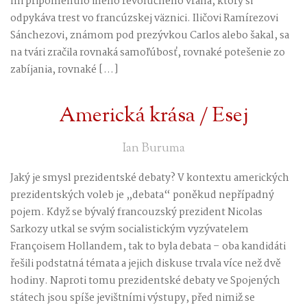
mi pripomenulo iného revolučného vraha, ktorý si
odpykáva trest vo francúzskej väznici. Iličovi Ramírezovi
Sánchezovi, známom pod prezývkou Carlos alebo šakal, sa
na tvári zračila rovnaká samoľúbosť, rovnaké potešenie zo
zabíjania, rovnaké […]
Americká krása / Esej
Ian Buruma
Jaký je smysl prezidentské debaty? V kontextu amerických
prezidentských voleb je „debata“ poněkud nepřípadný
pojem. Když se bývalý francouzský prezident Nicolas
Sarkozy utkal se svým socialistickým vyzývatelem
Françoisem Hollandem, tak to byla debata – oba kandidáti
řešili podstatná témata a jejich diskuse trvala více než dvě
hodiny. Naproti tomu prezidentské debaty ve Spojených
státech jsou spíše jevištními výstupy, před nimiž se