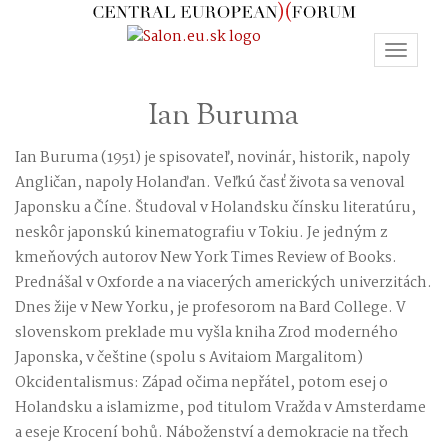
Toggle
navigat
Ian Buruma
Ian Buruma (1951) je spisovateľ, novinár, historik, napoly
Angličan, napoly Holanďan. Veľkú časť života sa venoval
Japonsku a Číne. Študoval v Holandsku čínsku literatúru,
neskôr japonskú kinematografiu v Tokiu. Je jedným z
kmeňových autorov New York Times Review of Books.
Prednášal v Oxforde a na viacerých amerických univerzitách.
Dnes žije v New Yorku, je profesorom na Bard College. V
slovenskom preklade mu vyšla kniha Zrod moderného
Japonska, v češtine (spolu s Avitaiom Margalitom)
Okcidentalismus: Západ očima nepřátel, potom esej o
Holandsku a islamizme, pod titulom Vražda v Amsterdame
a eseje Krocení bohů. Náboženství a demokracie na třech