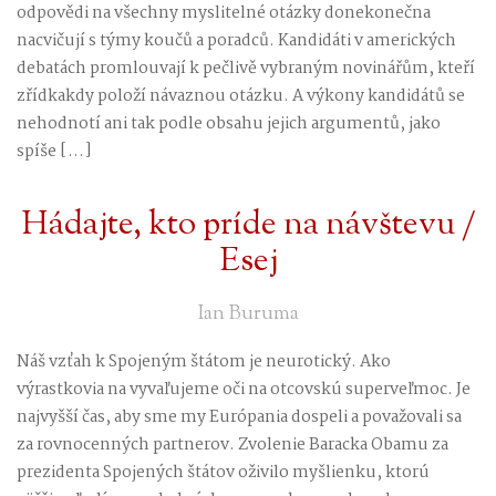
odpovědi na všechny myslitelné otázky donekonečna
nacvičují s týmy koučů a poradců. Kandidáti v amerických
debatách promlouvají k pečlivě vybraným novinářům, kteří
zřídkakdy položí návaznou otázku. A výkony kandidátů se
nehodnotí ani tak podle obsahu jejich argumentů, jako
spíše […]
Hádajte, kto príde na návštevu /
Esej
Ian Buruma
Náš vzťah k Spojeným štátom je neurotický. Ako
výrastkovia na vyvaľujeme oči na otcovskú superveľmoc. Je
najvyšší čas, aby sme my Európania dospeli a považovali sa
za rovnocenných partnerov. Zvolenie Baracka Obamu za
prezidenta Spojených štátov oživilo myšlienku, ktorú