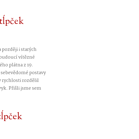
tĺpček
 později i starých
 budoucí vítězné
ého plátna z 19.
né sebevědomé postavy
rychlosti rozdělil
yk. Přišli jsme sem
tĺpček