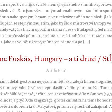
du neprožívali nijak zvlášě: nemají výrazného zimního sportovc
 sledovali. Zato jsou významným adrenalinovým národním sporte
ou s nakoupenými basami piva u televize a až do noci sledují a
 župách se stejným zaujetím, jako by šlo o mistrovství Evropy ve
piády vztyčila hlavní opoziční strana Fidesz v Budapešti před 
ící krejčovský půlmetr, z jehož padesáti políček odstřihává opo
 Jako na vojně: už se vyspíme jen pár nocí a po […]
nc Puskás, Hungary – a ti druzí / St
Attila Pató
ráni udělali gesto: na nejvýznamnější akci zdejší kinematografie,
filmový týden), vůbec nepřihlásili své filmy do soutěže. Tón u
isér Miklós Jancsó, držitel cen za celoživotní dílo z Cannes (197
lnost je pryč (Oda az igazság), groteskní satira na téma konec st
ěstí o dobrém králi Matyášovi, přitom celý festival zahajoval. A