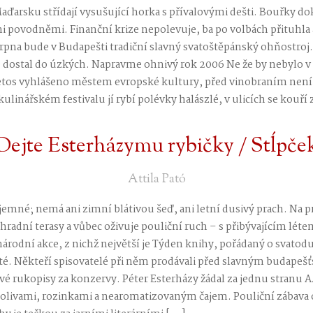
Maďarsku střídají vysušující horka s přívalovými dešti. Bouřky d
i povodněmi. Finanční krize nepolevuje, ba po volbách přituhla 
 srpna bude v Budapešti tradiční slavný svatoštěpánský ohňostroj.
se dostal do úzkých. Napravme ohnivý rok 2006 Ne že by nebylo v l
e letos vyhlášeno městem evropské kultury, před vinobraním není
 kulinářském festivalu jí rybí polévky halászlé, v ulicích se kouří 
Dejte Esterházymu rybičky / Stĺpče
Attila Pató
íjemné; nemá ani zimní blátivou šeď, ani letní dusivý prach. Na 
ahradní terasy a vůbec oživuje pouliční ruch – s přibývajícím léte
onárodní akce, z nichž největší je Týden knihy, pořádaný o svatodu
é. Někteří spisovatelé při něm prodávali před slavným budap
vé rukopisy za konzervy. Péter Esterházy žádal za jednu stranu A
olivami, rozinkami a nearomatizovaným čajem. Pouliční zábava 