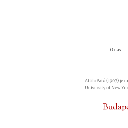
O nás
Attila Pató (1967) je 
University of New York
Budapeš