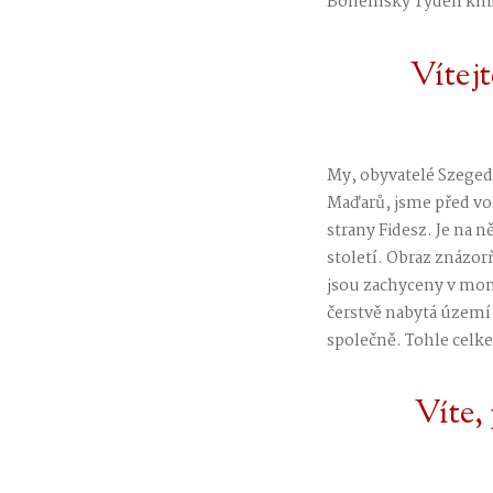
Bohémský Týden knihy
Vítej
My, obyvatelé Szegedu
Maďarů, jsme před vol
strany Fidesz. Je na 
století. Obraz znázo
jsou zachyceny v mom
čerstvě nabytá území
společně. Tohle celk
Víte,