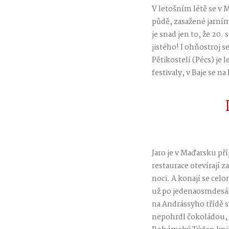
V letošním létě se v 
půdě, zasažené jarním
je snad jen to, že 20.
jistého! I ohňostroj 
Pětikostelí (Pécs) j
festivaly, v Baje se na
Jaro je v Maďarsku př
restaurace otevírají z
noci. A konají se cel
už po jedenaosmdesát
na Andrássyho třídě s
nepohrdl čokoládou, 