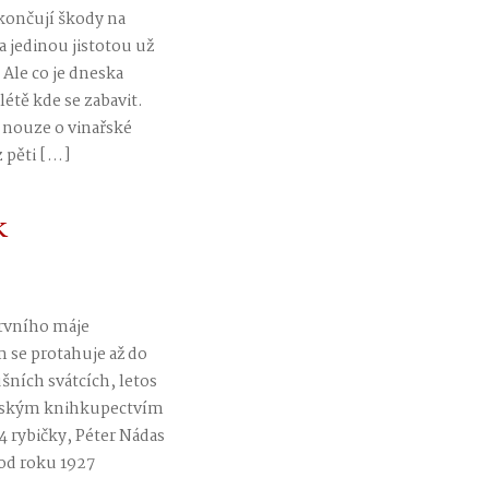
okončují škody na
a jedinou jistotou už
 Ale co je dneska
étě kde se zabavit.
 nouze o vinařské
z pěti […]
k
prvního máje
m se protahuje až do
šních svátcích, letos
ešťským knihkupectvím
4 rybičky, Péter Nádas
od roku 1927