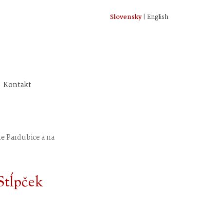
Slovensky
|
English
Kontakt
te Pardubice a na
 Stĺpček