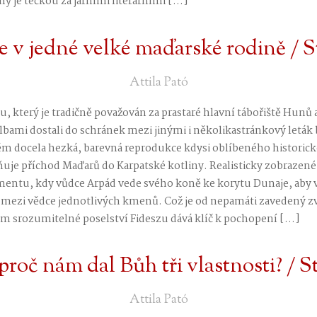
 je tečkou za jarními literárními […]
te v jedné velké maďarské rodině / S
Attila Pató
, který je tradičně považován za prastaré hlavní tábořiště Hunů a
bami dostali do schránek mezi jinými i několikastránkový leták
něm docela hezká, barevná reprodukce kdysi oblíbeného historick
rňuje příchod Maďarů do Karpatské kotliny. Realisticky zobraze
entu, kdy vůdce Arpád vede svého koně ke korytu Dunaje, aby v 
 mezi vědce jednotlivých kmenů. Což je od nepamáti zavedený zv
em srozumitelné poselství Fideszu dává klíč k pochopení […]
 proč nám dal Bůh tři vlastnosti? / S
Attila Pató