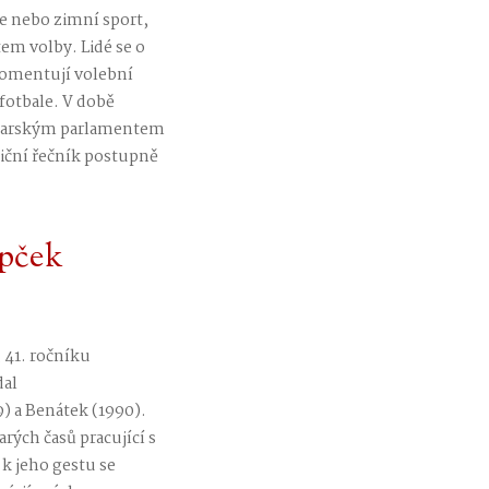
e nebo zimní sport,
m volby. Lidé se o
 komentují volební
 fotbale. V době
maďarským parlamentem
ziční řečník postupně
ĺpček
 41. ročníku
dal
9) a Benátek (1990).
arých časů pracující s
 k jeho gestu se