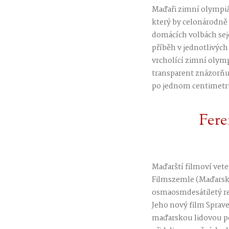
Maďaři zimní olympiá
který by celonárodně
domácích volbách sejd
příběh v jednotlivých
vrcholící zimní olym
transparent znázorňuj
po jednom centimetru.
Fere
Maďarští filmoví vete
Filmszemle (Maďarský 
osmaosmdesátiletý rež
Jeho nový film Spraved
maďarskou lidovou pov