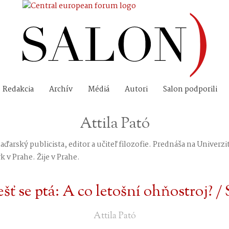
Redakcia
Archív
Médiá
Autori
Salon podporili
Attila Pató
maďarský publicista, editor a učiteľ filozofie. Prednáša na Univerzi
 v Prahe. Žije v Prahe.
ť se ptá: A co letošní ohňostroj? /
Attila Pató