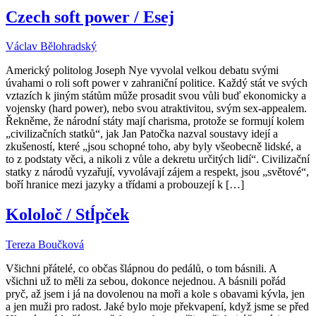
Czech soft power / Esej
Václav Bělohradský
Americký politolog Joseph Nye vyvolal velkou debatu svými
úvahami o roli soft power v zahraniční politice. Každý stát ve svých
vztazích k jiným státům může prosadit svou vůli buď ekonomicky a
vojensky (hard power), nebo svou atraktivitou, svým sex-appealem.
Řekněme, že národní státy mají charisma, protože se formují kolem
„civilizačních statků“, jak Jan Patočka nazval soustavy idejí a
zkušeností, které „jsou schopné toho, aby byly všeobecně lidské, a
to z podstaty věci, a nikoli z vůle a dekretu určitých lidí“. Civilizační
statky z národů vyzařují, vyvolávají zájem a respekt, jsou „světové“,
boří hranice mezi jazyky a třídami a probouzejí k […]
Kololoč / Stĺpček
Tereza Boučková
Všichni přátelé, co občas šlápnou do pedálů, o tom básnili. A
všichni už to měli za sebou, dokonce nejednou. A básnili pořád
pryč, až jsem i já na dovolenou na moři a kole s obavami kývla, jen
a jen muži pro radost. Jaké bylo moje překvapení, když jsme se před