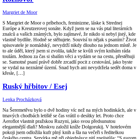
Margriet de Moor
S Margriet de Moor o príbehoch, feminizme, láske k Strednej
Európe a Kreutzerovej sonáte. Když jsem se na vás ptal literárních
znalců a vašich známých, bylo zajímavé, že nikdo si nebyl jistý, kde
vlastně bydlíte. Hodně se stěhujete. Souvisí to nějak s psaním? Život
spisovatele je nomádský, nevydrží nikdy dlouho na jednom místě. Je
to ale úděl, který jsem si zvolila, takže se kvůli svým knihám ráda
toulám. Jednou za čas si sbalím věci a vydám se na cestu, přestěhuji
se. Samotné psaní právě dobře zrcadlí pocit z cestování, jako byste
se vydal na neznámé území. Snad bych ani nevydržela sedět doma v
křesle, […]
Ruský hřbitov / Esej
Lenka Procházková
Na Šeremetěvu bylo o dvě hodiny víc než na mých hodinkách, ale v
tmavých chodbách letiště se čas vrátil o desítky let. Proto chce
Aeroflot vlastnit pražskou Ruzyni, jako svou předsunutou
elegantnější dlaň? Moskvu založil kníže Dolgorukij. V hotelovém
pokoji jsem odložila kufr plný knih a šla na večeři s ředitelkou
českého centra. Servírka mě při objednávce pití znejistůla: “S gazom