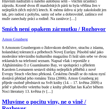
Hlavním nádražím u našeho autobusu sešli – všichni účastníci
zájezdu. Kromě dvou tří manželských párů tu byla většina žen v
nejlepších (těch mých!) letech. K mému údivu si jely zakololodit jen
tak, pro radost z pohybu, samy od sebe a dobrovolně, zatímco své
muže zanechaly práci a rodině. Na zastávce […]
Smích není opakem zármutku / Rozhovor
Arnon Grunberg
S Arnonom Grunbergom o židovskom dedičstve, strachu z islamu,
holandskej tolerancii a príbehoch Novej Európy. Působil také jako
moderátor televizního kulturního magazínu či hrál sám sebe ve dvou
reklamách na telefonní seznam. Napsal však i reportáže z
Afghánistánu či z Guantánamo Bay, ve spolupráci s přítelem
Karolem Lesmanem sestavil sbírku nejlepších příběhů z nové
Evropy Strach všechno překoná. Českému čtenáři se do rukou nyní
dostává překlad jeho románu Tirza (2006). Arnon Grunberg jej
přijede osobně představit na Svět knihy (14. – 17. května 2009) a
ještě v předveřer veletrhu bude z knihy předčítat Jan Kačer během
Noci literatury 13. května (v […]
Mluvíme o pocitu viny, ne o vině /
Rozhovor