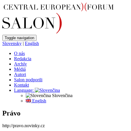
Toggle navigation
Slovensky
|
English
O nás
Redakcia
Archív
Médiá
Autori
Salon podporili
Kontakt
Language:
Slovenčina
English
Právo
http://pravo.novinky.cz