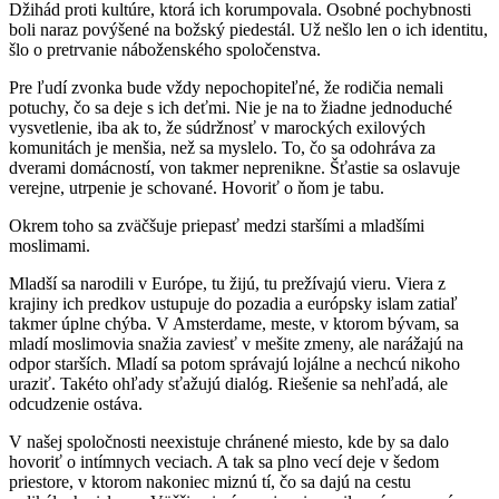
Džihád proti kultúre, ktorá ich korumpovala. Osobné pochybnosti
boli naraz povýšené na božský piedestál. Už nešlo len o ich identitu,
šlo o pretrvanie náboženského spoločenstva.
Pre ľudí zvonka bude vždy nepochopiteľné, že rodičia nemali
potuchy, čo sa deje s ich deťmi. Nie je na to žiadne jednoduché
vysvetlenie, iba ak to, že súdržnosť v marockých exilových
komunitách je menšia, než sa myslelo. To, čo sa odohráva za
dverami domácností, von takmer neprenikne. Šťastie sa oslavuje
verejne, utrpenie je schované. Hovoriť o ňom je tabu.
Okrem toho sa zväčšuje priepasť medzi staršími a mladšími
moslimami.
Mladší sa narodili v Európe, tu žijú, tu prežívajú vieru. Viera z
krajiny ich predkov ustupuje do pozadia a európsky islam zatiaľ
takmer úplne chýba. V Amsterdame, meste, v ktorom bývam, sa
mladí moslimovia snažia zaviesť v mešite zmeny, ale narážajú na
odpor starších. Mladí sa potom správajú lojálne a nechcú nikoho
uraziť. Takéto ohľady sťažujú dialóg. Riešenie sa nehľadá, ale
odcudzenie ostáva.
V našej spoločnosti neexistuje chránené miesto, kde by sa dalo
hovoriť o intímnych veciach. A tak sa plno vecí deje v šedom
priestore, v ktorom nakoniec miznú tí, čo sa dajú na cestu