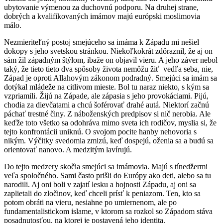
ubytovanie výmenou za duchovnú podporu. Na druhej strane,
dobrých a kvalifikovaných imámov majú európski moslimovia
málo.
Nezmieriteľný postoj smejúceho sa imáma k Západu mi nešiel
dokopy s jeho svetskou stránkou. Niekoľkokrát zdôraznil, že aj on
sám žil západným štýlom, ibaže on objavil vieru. A jeho záver nebol
taký, že tieto tieto dva spôsoby života nemôžu žiť vedľa seba, nie,
Západ je oproti Allahovým zákonom podradný. Smejúci sa imám sa
dotýkal mládeže na citlivom mieste. Bol tu naraz niekto, s kým sa
vzpriamili. Žijú na Západe, ale zápasia s jeho provokáciami. Pijú,
chodia za dievčatami a chcú šoférovať drahé autá. Niektorí začnú
páchať trestné činy. Z náboženských predpisov si nič nerobia. Ale
keďže toto všetko sa odohráva mimo sveta ich rodičov, myslia si, že
tejto konfrontácii uniknú. O svojom pocite hanby nehovoria s
nikým. Výčitky svedomia zmizú, keď dospejú, oženia sa a budú sa
orientovať nanovo. A medzitým lavírujú.
Do tejto medzery skočia smejúci sa imámovia. Majú s tínedžermi
veľa spoločného. Sami často prišli do Európy ako deti, alebo sa tu
narodili. Aj oni boli v zajatí lesku a hojnosti Západu, aj oni sa
zaplietali do zločinov, keď chceli prísť k peniazom. Ten, kto sa
potom obráti na vieru, nesiahne po umiernenom, ale po
fundamentalistickom islame, v ktorom sa rozkol so Západom stáva
posadnutosťou, na ktorej je postavená jeho identita.