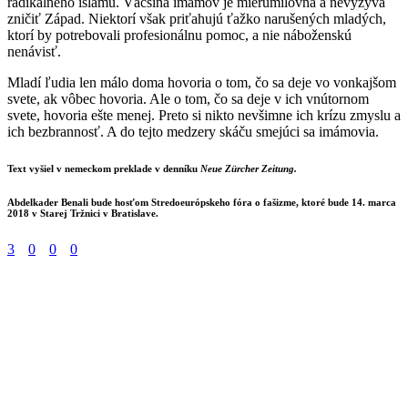
radikálneho islamu. Väčšina imámov je mierumilovná a nevyzýva
zničiť Západ. Niektorí však priťahujú ťažko narušených mladých,
ktorí by potrebovali profesionálnu pomoc, a nie náboženskú
nenávisť.
Mladí ľudia len málo doma hovoria o tom, čo sa deje vo vonkajšom
svete, ak vôbec hovoria. Ale o tom, čo sa deje v ich vnútornom
svete, hovoria ešte menej. Preto si nikto nevšimne ich krízu zmyslu a
ich bezbrannosť. A do tejto medzery skáču smejúci sa imámovia.
Text vyšiel v nemeckom preklade v denníku
Neue Zürcher Zeitung.
Abdelkader Benali
bude hosťom Stredoeurópskeho fóra o fašizme, ktoré bude 14. marca
2018 v Starej Tržnici v Bratislave.
3
0
0
0