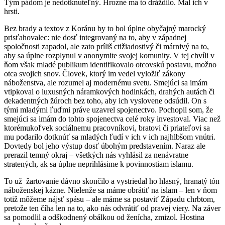
Tým pádom je nedotknuteľný. Hrozne ma to dráždilo. Mal ich v
hrsti.
Bez brady a textov z Koránu by to bol úplne obyčajný marocký
prisťahovalec: nie dosť integrovaný na to, aby v západnej
spoločnosti zapadol, ale zato príliš ctižiadostivý či márnivý na to,
aby sa úplne rozplynul v anonymite svojej komunity. V tej chvíli v
ňom však mladé publikum identifikovalo otcovskú postavu, možno
otca svojich snov. Človek, ktorý im vedel vyložiť zákony
náboženstva, ale rozumel aj modernému svetu. Smejúci sa imám
vtipkoval o luxusných náramkových hodinkách, drahých autách či
dekadentných žúroch bez toho, aby ich vyslovene odsúdil. On s
tými mladými ľuďmi práve uzavrel spojenectvo. Pochopil som, že
smejúci sa imám do tohto spojenectva celé roky investoval. Viac než
ktorémukoľvek sociálnemu pracovníkovi, bratovi či priateľovi sa
mu podarilo dotknúť sa mladých ľudí v ich v ich najhlbšom vnútri.
Dovtedy bol jeho výstup dosť úbohým predstavením. Naraz ale
prerazil temný okraj – všetkých nás vyhlásil za nenávratne
stratených, ak sa úplne neprihlásime k povinnostiam islamu.
To už žartovanie dávno skončilo a vystriedal ho hlasný, hranatý tón
náboženskej kázne. Nielenže sa máme obrátiť na islam – len v ňom
totiž môžeme nájsť spásu – ale máme sa postaviť Západu chrbtom,
pretože ten číha len na to, ako nás odvrátiť od pravej viery. Na záver
sa pomodlil a odškodnený obálkou od ženícha, zmizol. Hostina