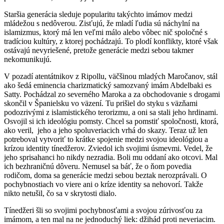
Staršia generácia sleduje popularitu takýchto imámov medzi
mládežou s nedôverou. Zisťujú, že mladí ľudia sú náchylní na
islamizmus, ktorý má len veľmi málo alebo vôbec nič spoločné s
tradíciou kultúry, z ktorej pochádzajú. To plodí konflikty, ktoré však
ostávajú nevyriešené, pretože generácie medzi sebou takmer
nekomunikujú.
V pozadí atentátnikov z Ripollu, väčšinou mladých Maročanov, stál
ako šedá eminencia charizmatický samozvaný imám Abdelbaki es
Satty. Pochádzal zo severného Maroka a za obchodovanie s drogami
skončil v Španielsku vo väzení. Tu prišiel do styku s väzňami
podozrivými z islamistického terorizmu, a oni sa stali jeho hrdinami.
Osvojil si ich ideológiu pomsty. Chcel sa pomstiť spoločnosti, ktorá,
ako veril, jeho a jeho spoluveriacich vrhá do skazy. Teraz už len
potreboval vytvoriť to krátke spojenie medzi svojou ideológiou a
krízou identity tínedžerov. Zviedol ich svojimi úsmevmi. Vedel, že
jeho sprisahanci ho nikdy nezradia. Boli mu oddaní ako otcovi. Mal
ich bezhraničnú dôveru. Nemusel sa báť, že o ňom povedia
rodičom, doma sa generácie medzi sebou beztak nerozprávali. O
pochybnostiach vo viere ani o kríze identity sa nehovorí. Takže
nikto netušil, čo sa v skrytosti dialo.
Tínedžeri šli so svojimi pochybnosťami a svojou zúrivosťou za
imámom, a ten mal na ne jednoduchý liek: džihád proti neveriacim.