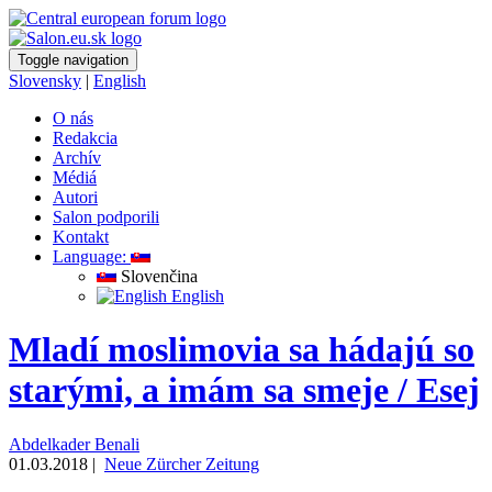
Toggle navigation
Slovensky
|
English
O nás
Redakcia
Archív
Médiá
Autori
Salon podporili
Kontakt
Language:
Slovenčina
English
Mladí moslimovia sa hádajú so
starými, a imám sa smeje / Esej
Abdelkader Benali
01.03.2018 |
Neue Zürcher Zeitung