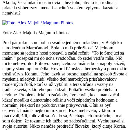
Ako to, že sa mladí moslimovia – bez toho, aby to ich rodina a
priatelia vôbec zaznamenali – ocitnú vo sfére vplyvu a kazateľa
nenávisti?
Foto: Alex Majoli / Magnum Photos
Pred pár rokmi som bol na svadbe jednému mladému, v Belgicku
narodenému Maročanovi. Bola to milá príležitosť. V jednom
momente sa jeden z hostí postavil a začal rečniť. “To je Smejúci sa
imám,” pošepkal mi do ucha svadobčan, čo sedel vedľa mňa. Nič
mi to nehovorilo. Príhovor smejúceho sa imáma bola napoly kázeň,
napoly stand up komédia. Hovoril flámsky a berbersky a pomedzi to
trúsil súry z Koránu. Jeho jazyk sa presne napájal na spôsob života a
myslenia mladých ľudí: všetko detí marockých prisťahovalcov,
moderných ľudí, ktorí sa už vybúrili a teraz hľadali väzby na
tradície sveta, z ktorého pochádzali. Potiaľto všetko prebiehalo
nevinne. Problematické to začalo byť vo chvíli, keď imám začal
kázať morálku diametrálne odlišnú voči západným hodnotám a
normám. Niektorí na počudovanie prikyvovali. Cítili sa byť
oslovení. Imám smejko im rozumel. Rozumel svetu, v ktorom
pracovali, žili, milovali sa. Zdalo sa, že chápe ich frustráciu, a mal
som dojem, že rozumie ich túžbe po zadosťučinení. Vychutnával si
svoju autoritu. Nikto nemôže protirečiť človeku, ktorý cituje Korán.