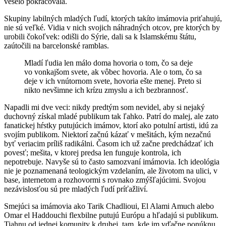
veselo pokračovala.
Skupiny labilných mladých ľudí, ktorých takíto imámovia priťahujú,
nie sú veľké. Vidia v nich svojich náhradných otcov, pre ktorých by
urobili čokoľvek: odišli do Sýrie, dali sa k Islamskému štátu,
zaútočili na barcelonské ramblas.
Mladí ľudia len málo doma hovoria o tom, čo sa deje
vo vonkajšom svete, ak vôbec hovoria. Ale o tom, čo sa
deje v ich vnútornom svete, hovoria ešte menej. Preto si
nikto nevšimne ich krízu zmyslu a ich bezbrannosť.
Napadli mi dve veci: nikdy predtým som nevidel, aby si nejaký
duchovný získal mladé publikum tak ľahko. Patrí do malej, ale zato
fanatickej hŕstky putujúcich imámov, ktorí ako potulní artisti, idú za
svojím publikom. Niektorí začnú kázať v mešitách, kým nezačnú
byť veriacim príliš radikálni. Časom ich už začne predchádzať ich
povesť; mešita, v ktorej predsa len funguje kontrola, ich
nepotrebuje. Navyše sú to často samozvaní imámovia. Ich ideológia
nie je poznamenaná teologickým vzdelaním, ale životom na ulici, v
base, internetom a rozhovormi s rovnako zmýšľajúcimi. Svojou
nezávislosťou sú pre mladých ľudí príťažliví.
Smejúci sa imámovia ako Tarik Chadlioui, El Alami Amuch alebo
Omar el Haddouchi flexbilne putujú Európu a hľadajú si publikum.
Tiahnu od jednej komunity k druhej, tam, kde im vďačne ponúknu