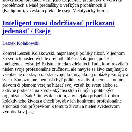
problémoch a Malé prednášky o veľkých problémoch II.
(Kalligram), v českom preklade eseje Metafyzický horor.
Inteligent musí dodržiavať prikázaní
jedenásť / Eseje
Leszek Kolakowski
Zomrel Leszek Kolakowski, najznámejší poľský filzof. V jednom
zo svojich posledných textov odhalil čosi šokujúce: poľská
inteligencia existuje! Existuje trieda vzdelaných ľudí, ktorí rozvíjajú
nielen svoje profesionálne zručnosti, ale navyše sa živo zaujímajú o
všeobecné otázky, o otázky svojej krajiny, ako aj o otázky Európy a
sveta. Samozrejme, nemusia byť politicky aktívni, nemusia nutne
slovom či písmom verejne hlásať svoj vzťah ku svetu alebo sa
aktívne podieľať na živote akýchsi strán či iných politických
organizácií. Záleží im však na tom, aby nejako prispeli k dobru
kolektívneho života a chceli by, aby ich konkrétne profesionálne
zručnosti boli príspevkom k tomuto životu a nielen svedectvom
výdobytkov […]