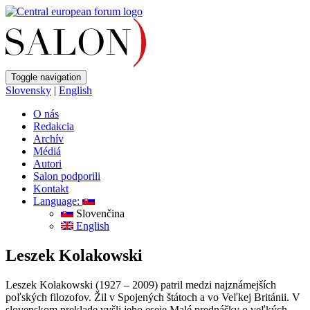
Toggle navigation
Slovensky
|
English
O nás
Redakcia
Archív
Médiá
Autori
Salon podporili
Kontakt
Language:
Slovenčina
English
Leszek Kolakowski
Leszek Kolakowski (1927 – 2009) patril medzi najznámejších
poľských filozofov. Žil v Spojených štátoch a vo Veľkej Británii. V
slovenskom preklade vyšli jeho eseje Malé prednášky o veľkých