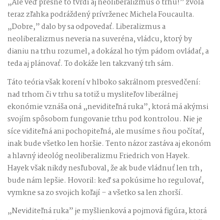
„Ale veď presne to tvrdí aj neoliberalizmus o trhu!” zvolá
teraz zľahka podráždený prívrženec Michela Foucaulta.
„Dobre,” dalo by sa odpovedať. Liberalizmus a
neoliberalizmus neveria na suveréna, vládcu, ktorý by
dianiu na trhu rozumel, a dokázal ho tým pádom ovládať, a
teda aj plánovať. To dokáže len takzvaný trh sám.
Táto teória však korení v hlboko sakrálnom presvedčení:
nad trhom či v trhu sa totiž u mysliteľov liberálnej
ekonómie vznáša oná „neviditeľná ruka”, ktorá má akýmsi
svojím spôsobom fungovanie trhu pod kontrolou. Nie je
síce viditeľná ani pochopiteľná, ale musíme s ňou počítať,
inak bude všetko len horšie. Tento názor zastáva aj ekonóm
a hlavný ideológ neoliberalizmu Friedrich von Hayek.
Hayek však nikdy nesľuboval, že ak bude vládnuť len trh,
bude nám lepšie. Hovoril: keď sa pokúsime ho regulovať,
vymkne sa zo svojich koľají – a všetko sa len zhorší.
„Neviditeľná ruka” je myšlienková a pojmová figúra, ktorá