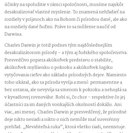
účinky na spolužitie v rámci spoločnosti, musíme najskôr
desakralizovať vlastné myslenie. To znamená nehľadieť na
rozdiely v príjmoch ako na Bohom či prírodou dané, ale ako
na rozdiely dané ľuďmi. Práve to sa môžeme naučiť od
Darwina.
Charles Darwin je totiž podnes tým najdôslednejším
desakralizátorom prírody – a tým aj ľudského spoločenstva.
Presvedčivo popiera akúkoľvek predstavu o stabilite,
akúkoľvek myšlienku o pokroku a akúkoľvek logiku
vytyčovania cieľov ako základu prírodných dejov. Namiesto
toho ukázal, ako sa príroda vyvíja a mení: permanentne a
bez ustania, ale nevyvíja sa smerom k pokroku a nehojdá sa
v kyvadlovej rovnováhe. Robí si, čo chce – respektíve čo jej
účastníci za im daných vonkajších okolností dokážu. Ani
viac, ani menej. Charles Darwin je presvedčený, že prírodné
deje nikto neriadi a nikto o nich nemôže mať suverénny
prehľad. „Neviditeľná ruka”, ktorá všetko riadi, neexistuje.