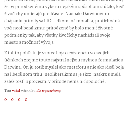
že by prirodzenému výberu nejakým spôsobom slúžilo, keď
živočíchy umierajú predčasne. Naopak: Darwinovmu
chápaniu prírody sa blíži celkom iná morálka, protichodná
voči neoliberalizmu: prirodzené by bolo meniť životné
podmienky tak, aby všetky živočíchy nachádzali svoje
miesto a možnosť vývoja.
Z tohto pohľadu je vzorec boja o existenciu vo svojich
účinkoch zrejme touto najstrašnejšou mylnou formuláciou
Darwina. On ju totiž myslel ako metaforu a nie ako ideál boja
na liberálnom trhu: neoliberalizmus je skrz-naskrz umelá
záležitosť. S procesmi v prírode nemá nič spoločné.
Text
vyšiel
v denníku
die tageszeitung
.
0
0
0
0