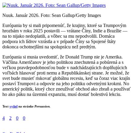
Nuuk. Január 2026. Foto: Sean Gallup/Getty Images
Európania by si mali pripomenúť, že krajiny, ktoré sa Trumpovým
hrozbám v roku 2025 postavili — vrátane Číny, Indie a Brazílie —
na to nijako nedoplatili, a vôbec sa mu nepodvolili. Domáca
podpora ich lídrov vzrástla a v prípade Číny sa Spojené štáty
dokonca ochotnejšími na spoluprácu než predtým.
Európania si musia uvedomiť, že Donald Trump nie je Amerika.
Väčšina Američanov je jeho politikou znechutená a pobúrená a s
veľkou pravdepodobnosťou bude v nadchádzajúcich doplňujúcich
voľbách hlasovať proti nemu a Republikánskej strane. Je možné, že
svet bude musieť riskovať globálnu recesiu, keď sa čoraz viac krajín
postaví Trumpovi a odpovie na jeho politiku odvetnými krokmi. No
americký politik, ktorý chce zneužívať obchod ako zbraň a používať
ho ako páku na územnú expanziu, musí dostať bolestivú lekciu.
Text
vyšiel
na stránke
Persuasion.
4
2
0
0