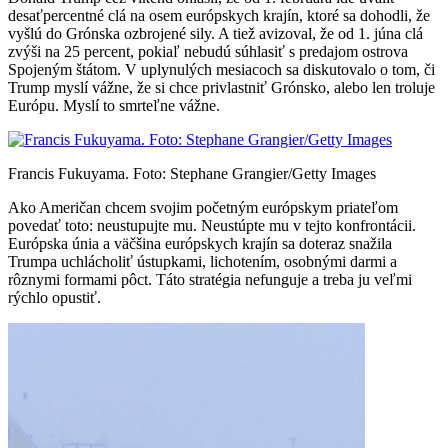
desaťpercentné clá na osem európskych krajín, ktoré sa dohodli, že
vyšlú do Grónska ozbrojené sily. A tiež avizoval, že od 1. júna clá
zvýši na 25 percent, pokiaľ nebudú súhlasiť s predajom ostrova
Spojeným štátom. V uplynulých mesiacoch sa diskutovalo o tom, či
Trump myslí vážne, že si chce privlastniť Grónsko, alebo len troluje
Európu. Myslí to smrteľne vážne.
Francis Fukuyama. Foto: Stephane Grangier/Getty Images
Ako Američan chcem svojim početným európskym priateľom
povedať toto: neustupujte mu. Neustúpte mu v tejto konfrontácii.
Európska únia a väčšina európskych krajín sa doteraz snažila
Trumpa uchlácholiť ústupkami, lichotením, osobnými darmi a
rôznymi formami pôct. Táto stratégia nefunguje a treba ju veľmi
rýchlo opustiť.