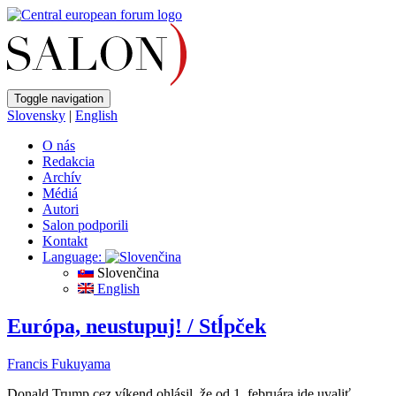
Toggle navigation
Slovensky
|
English
O nás
Redakcia
Archív
Médiá
Autori
Salon podporili
Kontakt
Language:
Slovenčina
English
Európa, neustupuj! / Stĺpček
Francis Fukuyama
Donald Trump cez víkend ohlásil, že od 1. februára ide uvaliť