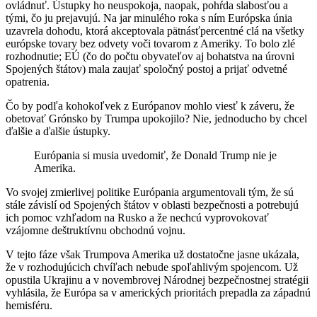
ovládnuť. Ústupky ho neuspokoja, naopak, pohŕda slabosťou a
tými, čo ju prejavujú. Na jar minulého roka s ním Európska únia
uzavrela dohodu, ktorá akceptovala pätnásťpercentné clá na všetky
európske tovary bez odvety voči tovarom z Ameriky. To bolo zlé
rozhodnutie; EÚ (čo do počtu obyvateľov aj bohatstva na úrovni
Spojených štátov) mala zaujať spoločný postoj a prijať odvetné
opatrenia.
Čo by podľa kohokoľvek z Európanov mohlo viesť k záveru, že
obetovať Grónsko by Trumpa upokojilo? Nie, jednoducho by chcel
ďalšie a ďalšie ústupky.
Európania si musia uvedomiť, že Donald Trump nie je
Amerika.
Vo svojej zmierlivej politike Európania argumentovali tým, že sú
stále závislí od Spojených štátov v oblasti bezpečnosti a potrebujú
ich pomoc vzhľadom na Rusko a že nechcú vyprovokovať
vzájomne deštruktívnu obchodnú vojnu.
V tejto fáze však Trumpova Amerika už dostatočne jasne ukázala,
že v rozhodujúcich chvíľach nebude spoľahlivým spojencom. Už
opustila Ukrajinu a v novembrovej Národnej bezpečnostnej stratégii
vyhlásila, že Európa sa v amerických prioritách prepadla za západnú
hemisféru.