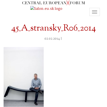
Toggle
navigat
45_A_stransky_R06_2014
02.02.2014 |